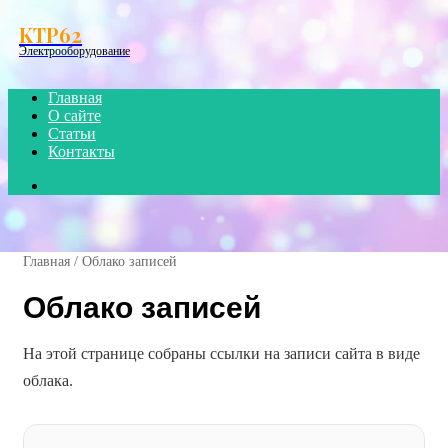
Menu
KTP62
Электрооборудование
Главная
О сайте
Статьи
Контакты
Search
for
Главная
/
Облако записей
Облако записей
На этой странице собраны ссылки на записи сайта в виде
облака.