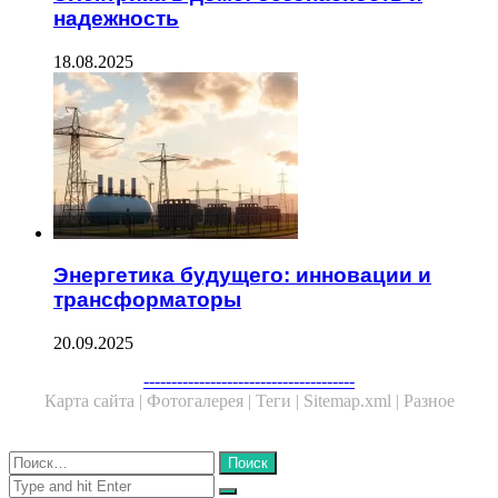
надежность
18.08.2025
Энергетика будущего: инновации и
трансформаторы
20.09.2025
--------------------------------------
Карта сайта |
Фотогалерея |
Теги |
Sitemap.xml |
Разное
Close
Найти:
Close