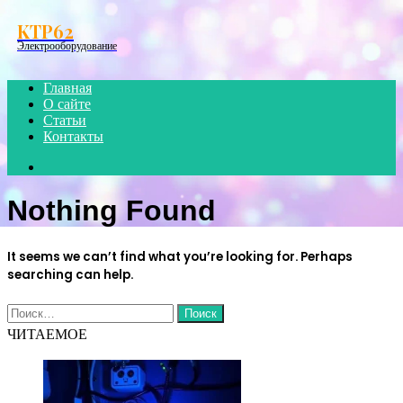
Menu
KTP62
Электрооборудование
Главная
О сайте
Статьи
Контакты
Search
for
Nothing Found
It seems we can’t find what you’re looking for. Perhaps
searching can help.
Найти:
ЧИТАЕМОЕ